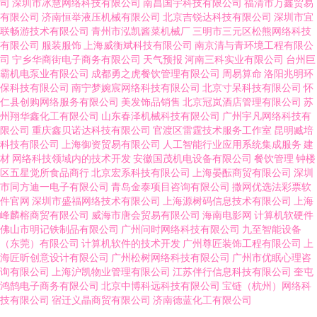
司
深圳市冰慧网络科技有限公司
南昌国宇科技有限公司
福清市万鑫贸易
有限公司
济南恒举液压机械有限公司
北京吉锐达科技有限公司
深圳市宜
联畅游技术有限公司
青州市泓凯酱菜机械厂
三明市三元区松熊网络科技
有限公司
服装服饰
上海威衡斌科技有限公司
南京清与青环境工程有限公
司
宁乡华商街电子商务有限公司
天气预报
河南三科实业有限公司
台州巨
霸机电泵业有限公司
成都勇之虎餐饮管理有限公司
周易算命
洛阳兆明环
保科技有限公司
南宁梦婉宸网络科技有限公司
北京寸呆科技有限公司
怀
仁县创购网络服务有限公司
美发饰品销售
北京冠岚酒店管理有限公司
苏
州翔华鑫化工有限公司
山东春泽机械科技有限公司
广州宇凡网络科技有
限公司
重庆鑫贝诺达科技有限公司
官渡区雷霆技术服务工作室
昆明臧培
科技有限公司
上海御资贸易有限公司
人工智能行业应用系统集成服务
建
材
网络科技领域内的技术开发
安徽国茂机电设备有限公司
餐饮管理
钟楼
区五星觉所食品商行
北京宏系科技有限公司
上海晏酝商贸有限公司
深圳
市同方迪一电子有限公司
青岛金泰项目咨询有限公司
撒网优选法彩票软
件官网
深圳市盛福网络技术有限公司
上海源树码信息技术有限公司
上海
峰麟榕商贸有限公司
威海市唐会贸易有限公司
海南电影网
计算机软硬件
佛山市明记铁制品有限公司
广州问时网络科技有限公司
九至智能设备
（东莞）有限公司
计算机软件的技术开发
广州尊匠装饰工程有限公司
上
海匠昕创意设计有限公司
广州松树网络科技有限公司
广州市优眠心理咨
询有限公司
上海沪凯物业管理有限公司
江苏伴行信息科技有限公司
奎屯
鸿鹄电子商务有限公司
北京中博科远科技有限公司
宝链（杭州）网络科
技有限公司
宿迁义晶商贸有限公司
济南德蓝化工有限公司