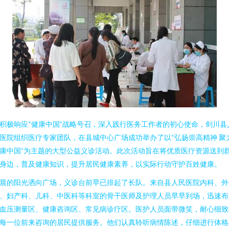
积极响应“健康中国”战略号召，深入践行医务工作者的初心使命，剑川县
医院组织医疗专家团队，在县城中心广场成功举办了以“弘扬崇高精神 聚
康中国”为主题的大型公益义诊活动。此次活动旨在将优质医疗资源送到
身边，普及健康知识，提升居民健康素养，以实际行动守护百姓健康。
晨的阳光洒向广场，义诊台前早已排起了长队。来自县人民医院内科、外
、妇产科、儿科、中医科等科室的骨干医师及护理人员早早到场，迅速布
血压测量区、健康咨询区、常见病诊疗区。医护人员面带微笑，耐心细致
每一位前来咨询的居民提供服务。他们认真聆听病情陈述，仔细进行体格