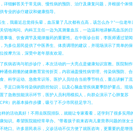
，详细解答关于常见病、慢性病的预防、治疗及康复问题，并根据个体情
供专业的诊疗建议和健康指导。
医生，我最近总觉得头晕，血压量了几次都有点高，该怎么办？”一位老年
关切地询问。内科王主任一边为其测量血压，一边温和地讲解高血压的日
意事项、饮食调节及规律服药的重要性。在中医诊台前，李医师通过望闻
，为多位居民提供了中医养生、体质调理的建议，并现场演示了简单的保
位按摩方法，深受中老年朋友欢迎。
了疾病咨询与初步诊疗，本次活动的一大亮点是健康知识宣教。医院制作
种通俗易懂的健康教育宣传折页，内容涵盖慢性病管理、传染病预防、合
食、科学运动、急救常识等。医护人员结合当前季节特点，重点讲解了流
、手足口病等传染病的防控知识，以及心脑血管疾病夏季防护要点。现场
置了急救技能演示环节，医护人员利用模拟人，向群众演示了心肺复苏
CPR）的基本操作步骤，吸引了不少市民驻足学习。
这样的活动真好！不用去医院排队，就能让专家看看，还学到了很多实用
康知识。希望医院能经常举办。”带着孩子前来咨询儿童营养问题的张女
不绝口。许多居民表示，义诊活动不仅方便了就医咨询，更重要的是增强