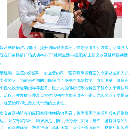
普及糖尿病防治知识，提升居民健康素养，倡导健康生活方式，商城县人
院在门诊楼前广场成功举办了“健康生活与糖尿病”主题义诊及健康咨询活
。
动现场，医院内分泌科、心血管内科、营养科等多科室的专家及医护人员
专业团队，为前来咨询的市民提供了免费的血糖检测、血压测量、健康咨
个性化饮食运动指导等服务。医护人员耐心细致地解答了群众关于糖尿病
、治疗、并发症管理及日常生活中的注意事项等问题，尤其强调了早期筛
、规范治疗和生活方式干预的重要性。
次义诊活动旨在响应国家慢性病防治号召，将优质医疗资源和服务送到群
边。医院专家指出，糖尿病是可防可控的慢性疾病，建立并坚持健康的生
式，如合理膳食、适量运动、控制体重、定期监测血糖等，是预防和管理